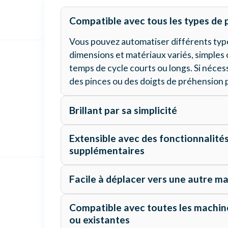
Compatible avec tous les types de 
Vous pouvez automatiser différents type
dimensions et matériaux variés, simples
temps de cycle courts ou longs. Si néces
des pinces ou des doigts de préhension 
Brillant par sa simplicité
Extensible avec des fonctionnalité
supplémentaires
Vous pouvez ajouter des étapes suppl
Facile à déplacer vers une autre m
— mesure, nettoyage, ébavurage, déch
etc. — dès le départ ou au fur et à mesur
Compatible avec toutes les machin
production. Toujours intégrées dans l’i
ou existantes
HALTER SmartControl.