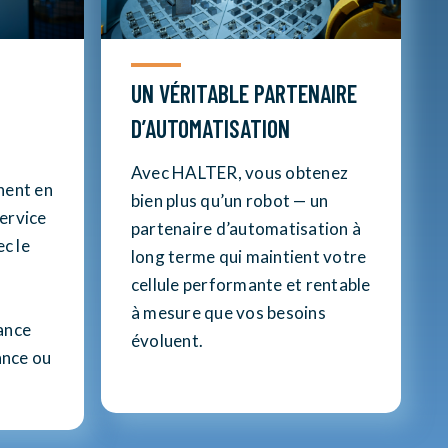
UN VÉRITABLE PARTENAIRE
D’AUTOMATISATION
Avec HALTER, vous obtenez
nent en
bien plus qu’un robot — un
service
partenaire d’automatisation à
ec le
long terme qui maintient votre
cellule performante et rentable
à mesure que vos besoins
ance
évoluent.
ance ou