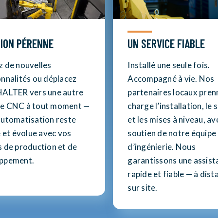
ION PÉRENNE
UN SERVICE FIABLE
z de nouvelles
Installé une seule fois.
onnalités ou déplacez
Accompagné à vie. Nos
HALTER vers une autre
partenaires locaux pren
e CNC à tout moment —
charge l’installation, le 
automatisation reste
et les mises à niveau, av
e et évolue avec vos
soutien de notre équipe
s de production et de
d’ingénierie. Nous
ppement.
garantissons une assist
rapide et fiable — à dist
sur site.