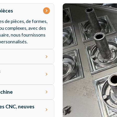
pièces
s de pièces, de formes,
 ou complexes, avec des
saire, nous fournissons
personnalisés.
s
émentaires au processus
achine
argement sur palettes,
e de l’évolution de la
es CNC, neuves
nterface intuitive