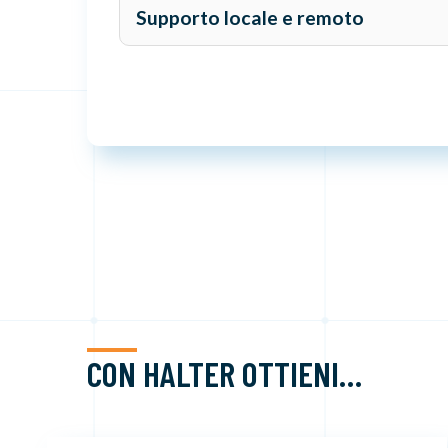
Integriamo i nostri robot in modo flui
Supporto locale e remoto
qualsiasi macchina CNC presente sul m
meno recenti.
CON HALTER OTTIENI…