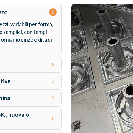
ato
ezzi, variabili per forma,
e semplici, con tempi
forniamo pinze o dita di
ntive
hina
NC, nuova o