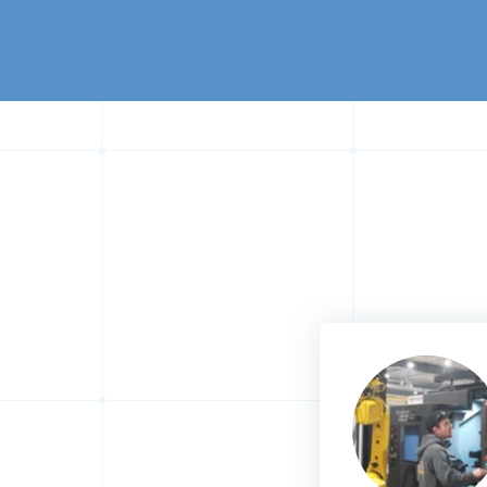
er LoadAssistant è
 ragazzi."