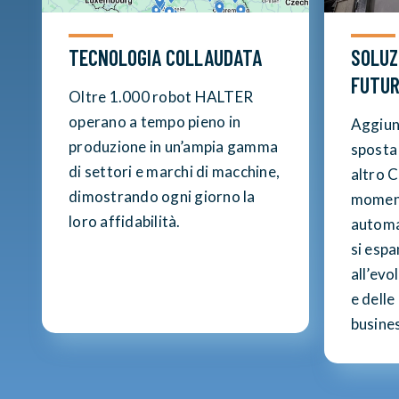
TECNOLOGIA COLLAUDATA
SOLUZ
FUTU
Oltre 1.000 robot HALTER
operano a tempo pieno in
Aggiun
produzione in un’ampia gamma
sposta
di settori e marchi di macchine,
altro C
dimostrando ogni giorno la
moment
loro affidabilità.
automaz
si esp
all’evo
e delle
busine