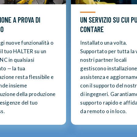
IONE A PROVA DI
UN SERVIZIO SU CUI P
RO
CONTARE
gi nuove funzionalità o
Installato una volta.
 il tuo HALTER su un
Supportato per tutta la v
NC in qualsiasi
nostri partner locali
o — la tua
gestiscono installazione
ione resta flessibile e
assistenza e aggiorname
ande insieme
con il supporto del nost
luzione della produzione
di ingegneri. Garantiam
 esigenze del tuo
supporto rapido e affida
ss.
da remoto o in loco.