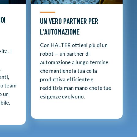
UOI
UN VERO PARTNER PER
L’AUTOMAZIONE
Con HALTER ottieni più di un
ita. I
robot — un partner di
automazione a lungo termine
,
che mantiene la tua cella
nti,
produttiva efficiente e
ro team
redditizia man mano che le tue
o un
esigenze evolvono.
bile,