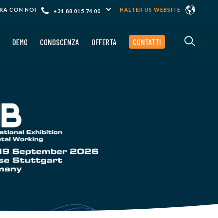
RA CON NOI
HALTER US WEBSITE
+31 88 015 74 00
DEMO
CONOSCENZA
OFFERTA
CONTATTI