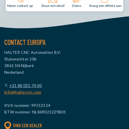
Stuur een email
Demo
Neem contact op
Vraag een offerte aan
CONTACT EUROPA
HALTER CNC Automation B.V.
Sluiswachter 20b
3861 SN Nijkerk
Nederland
T:
+31 88 015 74 00
info@haltercnc.com
KVK nummer: 99512114
BTW nummer: NL869021229B01
VIND EEN DEALER