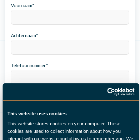
Voornaam
*
Achternaam
*
Telefoonnummer
*
E-mailadres
*
This website uses cookies
This website stores cookies on your computer. These
Land
*
cookies are used to collect information about how you
interact with our website and allow us to remember you. We