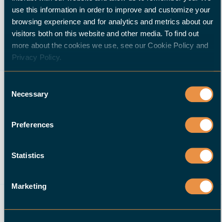
use this information in order to improve and customize your
browsing experience and for analytics and metrics about our
CV
visitors both on this website and other media. To find out
more about the cookies we use, see our Cookie Policy and
Privacy Policy.
Uw bericht
Consent
Necessary
Selection
Preferences
Statistics
Ik ga ermee akkoord om andere berichten te
Marketing
ontvangen van HALTER CNC Automation GmbH.
Door hieronder op verzenden te klikken, geef je
toestemming aan HALTER CNC Automation V om de