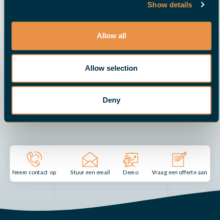
Show details
hierboven ingediende persoonlijke informatie op te slaan
en te verwerken om je van de gevraagde inhoud te
voorzien.
Allow all
Allow selection
Deny
Stuur een email
Demo
Neem contact op
Vraag een offerte aan