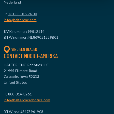
Nederland
T:
+31 88 015 74 00
info@haltercnc.com
KVK nummer: 99512114
BTW nummer: NL869021229B01
VIND EEN DEALER
CONTACT NOORD-AMERIKA
HALTER CNC Robotics LLC
21995 Fillmore Road
Cascade, Iowa 52033
United States
T:
800-314-8261
info@haltercncrobotics.com
BTW-nr.: US473961908