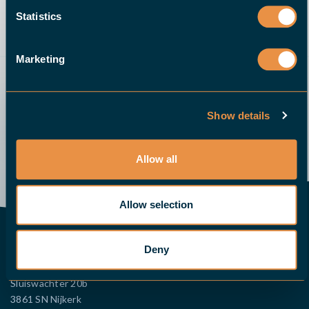
systemen naar
Statistics
nieuwe hoogten
Marketing
Show details
Stuur een email
Demo
Neem contact op
Vraag een offerte aan
Allow all
Allow selection
CONTACT EUROPA
Deny
HALTER CNC Automation B.V.
Sluiswachter 20b
3861 SN Nijkerk