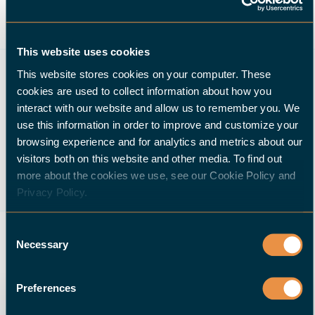
This website uses cookies
GERELATEERD
This website stores cookies on your computer. These
cookies are used to collect information about how you
interact with our website and allow us to remember you. We
Waarom
use this information in order to improve and customize your
automatisering van
browsing experience and for analytics and metrics about our
oudere CNC-
visitors both on this website and other media. To find out
werktuigmachines
more about the cookies we use, see our Cookie Policy and
helemaal niet zo moeilijk is
Privacy Policy.
Robert van Soest weerlegt een veel
Consent
voorkomende...
Necessary
Selection
Preferences
HALTER CNC tilt
zijn Plug & Play