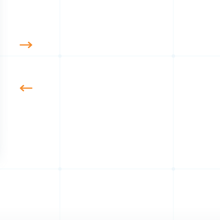
MARTIN FRANK, PROPRIÉTAIRE | FRANK
VERZAHNUNGSTECHNIK E.K
« Cela nous permet de r
très rapidement et ave
souplesse, même pour 
quantités relativement 
et de fabriquer de mani
rentable »