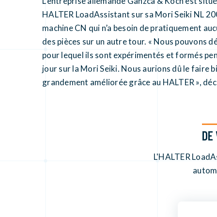
L’entreprise allemande Ganzca & Koch est sit
HALTER LoadAssistant sur sa Mori Seiki NL 2000.
machine CN qui n’a besoin de pratiquement aucu
des pièces sur un autre tour. « Nous pouvons dép
pour lequel ils sont expérimentés et formés p
jour sur la Mori Seiki. Nous aurions dû le faire 
grandement améliorée grâce au HALTER », déc
DE 
L'HALTER LoadAss
automa