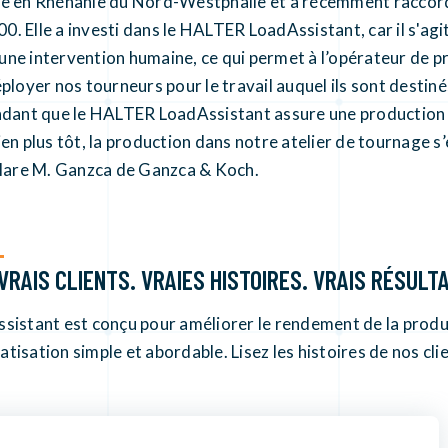
uée en Rhénanie du Nord-Westphalie et a récemment raccor
 Elle a investi dans le HALTER LoadAssistant, car il s'agi
ne intervention humaine, ce qui permet à l’opérateur de p
loyer nos tourneurs pour le travail auquel ils sont destiné
endant que le HALTER LoadAssistant assure une production 
bien plus tôt, la production dans notre atelier de tournage s’
lare M. Ganzca de Ganzca & Koch.
VRAIS CLIENTS. VRAIES HISTOIRES. VRAIS RÉSULT
istant est conçu pour améliorer le rendement de la produ
tisation simple et abordable. Lisez les histoires de nos clien