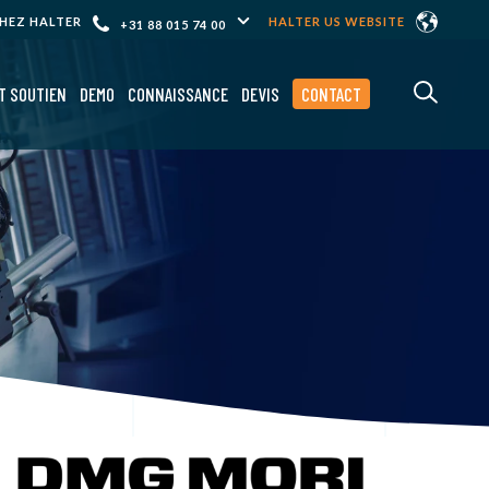
CHEZ HALTER
HALTER US WEBSITE
+31 88 015 74 00
T SOUTIEN
DEMO
CONNAISSANCE
DEVIS
CONTACT