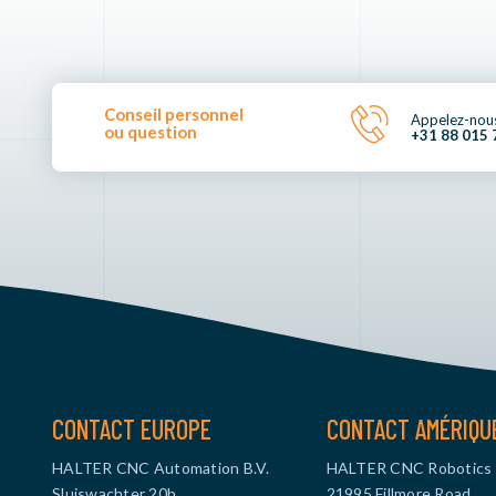
Conseil personnel
Appelez-nou
ou question
+31 88 015 
CONTACT EUROPE
CONTACT AMÉRIQU
HALTER CNC Automation B.V.
HALTER CNC Robotics
Sluiswachter 20b
21995 Fillmore Road