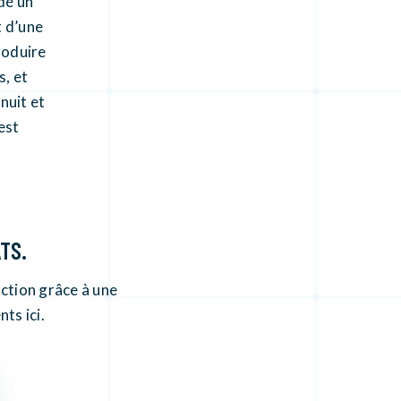
dé un
t d’une
roduire
s, et
nuit et
est
ATS.
ction grâce à une
ts ici.