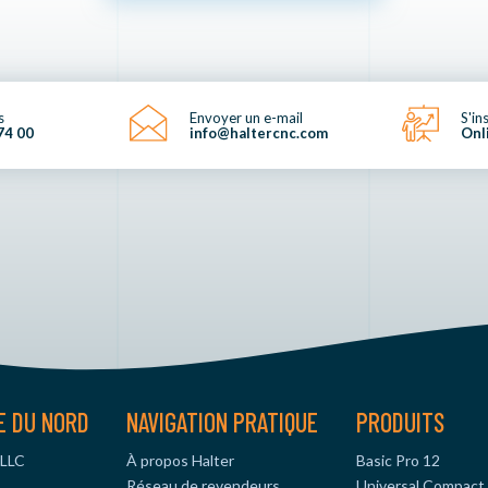
s
Envoyer un e-mail
S'in
74 00
info@haltercnc.com
Onl
E DU NORD
NAVIGATION PRATIQUE
PRODUITS
 LLC
À propos Halter
Basic Pro 12
Réseau de revendeurs
Universal Compact