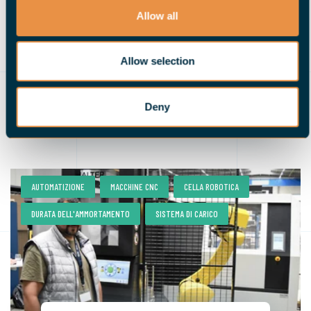
12 MAGGIO 2025
Allow all
Enorme guadagno in
flessibilità - Frank
Verzahnungstechik e.K.
Allow selection
LEGGI DI PIÙ
Deny
,
,
,
AUTOMATIZIONE
MACCHINE CNC
CELLA ROBOTICA
,
DURATA DELL'AMMORTAMENTO
SISTEMA DI CARICO