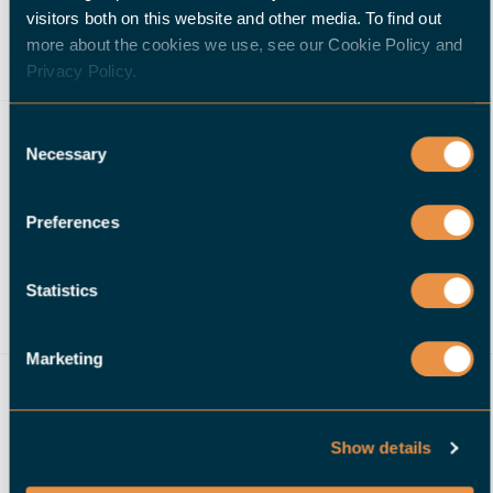
COMUNICATO STAMPA:
visitors both on this website and other media. To find out
more about the cookies we use, see our Cookie Policy and
Halter Group B.V. entra a far
Privacy Policy.
parte del Gruppo Gibas
Consent
LEGGI DI PIÙ
Necessary
Selection
Preferences
Statistics
Marketing
Show details