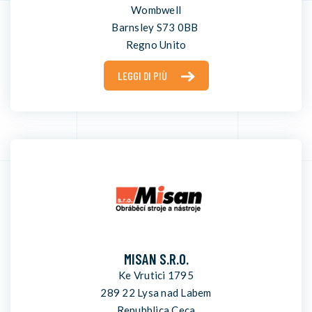
Wombwell
Barnsley S73 0BB
Regno Unito
LEGGI DI PIÙ
MISAN S.R.O.
Ke Vrutici 1795
289 22 Lysa nad Labem
Repubblica Ceca