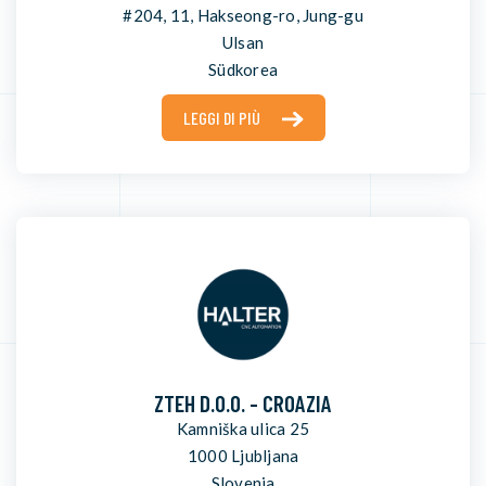
#204, 11, Hakseong-ro, Jung-gu
Ulsan
Südkorea
LEGGI DI PIÙ
ZTEH D.O.O. - CROAZIA
Kamniška ulica 25
1000 Ljubljana
Slovenia