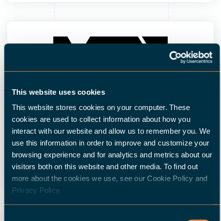
This website uses cookies
MTC - MACHINE TOOL CENTER, UAB
This website stores cookies on your computer. These
Kalvarijos st. 38
cookies are used to collect information about how you
LT-46346 Kaunas
interact with our website and allow us to remember you. We
Lituania
use this information in order to improve and customize your
browsing experience and for analytics and metrics about our
LEGGI DI PIÙ
visitors both on this website and other media. To find out
more about the cookies we use, see our Cookie Policy and
Privacy Policy.
Consent