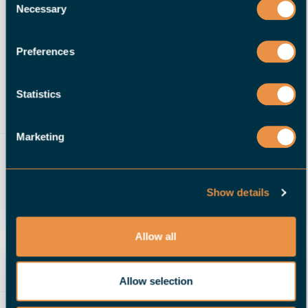
Necessary
Selection
Preferences
Statistics
HALTER CNC ROBOTICS LLC
21995 Fillmore Road
Marketing
Cascade, Iowa 52033
Stati Uniti
LEGGI DI PIÙ
Show details
Allow all
Allow selection