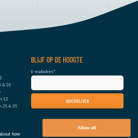
BLIJF OP DE HOOGTE
E-mailadres
*
2
5 & 35
0
t 12
m 25 & 35
& 70
VOLG ONS OP SOCIAL MEDIA
 12
 25 & 35
Allow all
 about how