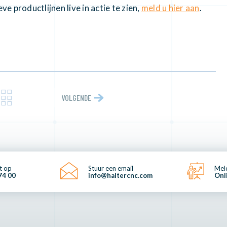
 productlijnen live in actie te zien,
meld u hier aan
.
VOLGENDE
t op
Stuur een email
Meld
74 00
info@haltercnc.com
Onl