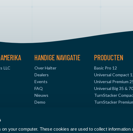
-AMERIKA
HANDIGE NAVIGATIE
PRODUCTEN
s LLC
Over Halter
Basic Pro 12
Dealers
Universal Compact 1
Events
Universal Premium 2
FAQ
Universal Big 35 & 7
Nieuws
TurnStacker Compac
Demo
TurnStacker Premiu
cs.com
TurnStacker Big 35 
MillStacker Compact
s
08
MillStacker Premium
s on your computer. These cookies are used to collect information