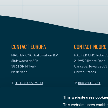
CONTACT EUROPA
CONTACT NOORD
HALTER CNC Automation B.V.
HALTER CNC Robotic
Sluiswachter 20b
21995 Fillmore Road
3861 SN Nijkerk
Cascade, Iowa 52033
Nederland
United States
T:
+31 88 015 74 00
T:
800-314-8261
info@haltercnc.com
info@haltercncroboti
This website uses cookie
KVK nummer: 99512114
BTW-nr.: US4739619
This website stores cookie
BTW nummer: NL869021229B01