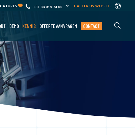
ACATURES
HALTER US WEBSITE
+31 88 015 74 00
ORT
DEMO
KENNIS
OFFERTE AANVRAGEN
CONTACT