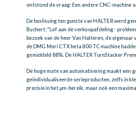
ontstond de vraag: Een andere CNC-machine a
De beslissing ten gunste van HALTER werd ge
Buchert: "Lof aan de verkoopafdeling - probleem
bezoek van de heer Van Halteren, de eigenaar v
de DMG Mori CTX beta 800 TC machine hadden 
gemiddeld 88%. De HALTER TurnStacker Premium
De hoge mate van automatisering maakt een ge
geïndividualiseerde serieproducten, zelfs in kle
precisie in het µm-bereik, maar ook een maxim