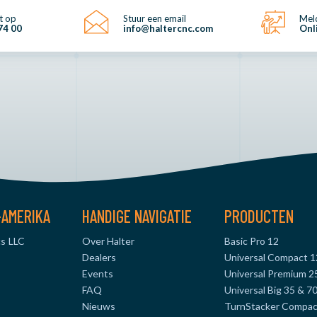
t op
Stuur een email
Meld
74 00
info@haltercnc.com
Onl
-AMERIKA
HANDIGE NAVIGATIE
PRODUCTEN
s LLC
Over Halter
Basic Pro 12
Dealers
Universal Compact 1
Events
Universal Premium 2
FAQ
Universal Big 35 & 7
Nieuws
TurnStacker Compac