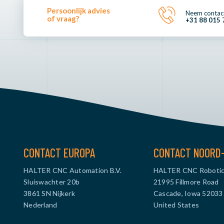
Persoonlijk advies
Neem contac
of vraag?
+31 88 015 
CONTACT EUROPA
CONTACT NOORD
HALTER CNC Automation B.V.
HALTER CNC Robotic
Sluiswachter 20b
21995 Fillmore Road
3861 SN Nijkerk
Cascade, Iowa 52033
Nederland
United States