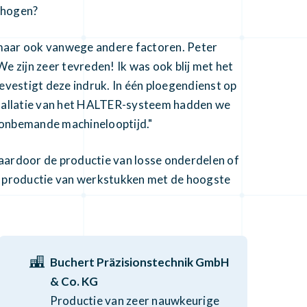
rhogen?
maar ook vanwege andere factoren. Peter
e zijn zeer tevreden! Ik was ook blij met het
evestigt deze indruk. In één ploegendienst op
tallatie van het HALTER-systeem hadden we
 onbemande machinelooptijd."
aardoor de productie van losse onderdelen of
n de productie van werkstukken met de hoogste
Buchert Präzisionstechnik GmbH
& Co. KG
Productie van zeer nauwkeurige