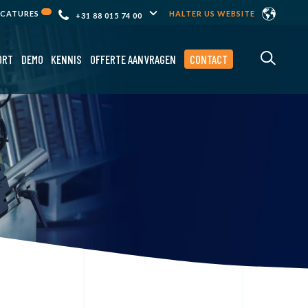
ACATURES
HALTER US WEBSITE
+31 88 015 74 00
ORT
DEMO
KENNIS
OFFERTE AANVRAGEN
CONTACT