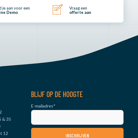
 je aan voor een
Vraag een
ine Demo
offerte aan
BLIJF OP DE HOOGTE
E-mailadres
*
2
5 & 35
0
t 12