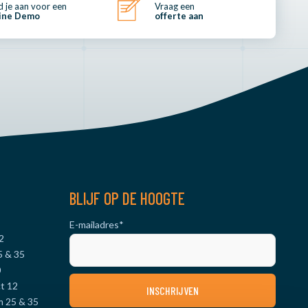
 je aan voor een
Vraag een
ine Demo
offerte aan
BLIJF OP DE HOOGTE
E-mailadres
*
2
5 & 35
0
t 12
m 25 & 35