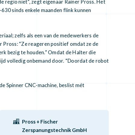
e regio niet”, zegt eigenaar Rainer Pross. Het
5-630 sinds enkele maanden flink kunnen
riaal; zelfs als een van de medewerkers de
r Pross: “Ze reageren positief omdat ze de
erk bezig te houden.” Omdat de Halter die
 tijd volledig onbemand door. “Doordat de robot
ede Spinner CNC-machine, beslist mét
Pross + Fischer
Zerspanungstechnik GmbH