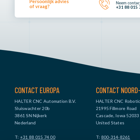
Persoonlijk advies
Neem contac
of vraag?
+31 88 015 
CONTACT EUROPA
CONTACT NOORD
HALTER CNC Automation B.V.
HALTER CNC Robotic
Sluiswachter 20b
21995 Fillmore Road
3861 SN Nijkerk
Cascade, Iowa 52033
Nederland
United States
T:
+31 88 015 74 00
T:
800-314-8261