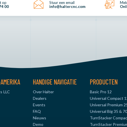
t op
Stuur een email
Meld
74 00
info@haltercnc.com
Onl
-AMERIKA
HANDIGE NAVIGATIE
PRODUCTEN
s LLC
Over Halter
Basic Pro 12
Dealers
Universal Compact 1
Events
Universal Premium 2
FAQ
Universal Big 35 & 7
Nieuws
TurnStacker Compac
Demo
TurnStacker Premiu