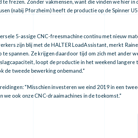
 te frezen. Zonder vakmensen, want die vinden we hier in d
usen (nabij Pforzheim) heeft de productie op de Spinner U
iversele 5-assige CNC-freesmachine continu met nieuw mate
erkers zijn blij met de HALTER LoadAssistant, merkt Raine
 te spannen. Ze krijgen daardoor tijd om zich met ander w
opslagcapaciteit, loopt de productie in het weekend langere
ook de tweede bewerking onbemand.”
breidingen: “Misschien investeren we eind 2019 in een twe
ren we ook onze CNC-draaimachines in de toekomst.”