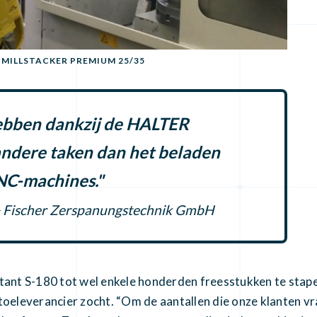
MILLSTACKER PREMIUM 25/35
bben dankzij de HALTER
 andere taken dan het beladen
NC-machines."
s + Fischer Zerspanungstechnik GmbH
t S-180 tot wel enkele honderden freesstukken te stapel
 toeleverancier zocht. “Om de aantallen die onze klanten 