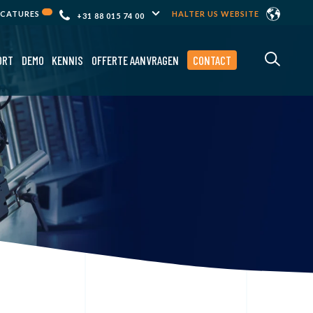
ACATURES
HALTER US WEBSITE
+31 88 015 74 00
ORT
DEMO
KENNIS
OFFERTE AANVRAGEN
CONTACT