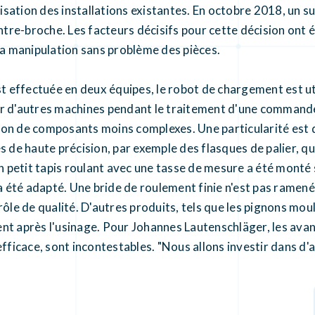
isation des installations existantes. En octobre 2018, u
ntre-broche. Les facteurs décisifs pour cette décision ont ét
la manipulation sans problème des pièces.
st effectuée en deux équipes, le robot de chargement est u
er d'autres machines pendant le traitement d'une commande
on de composants moins complexes. Une particularité est q
 de haute précision, par exemple des flasques de palier, qu
 Un petit tapis roulant avec une tasse de mesure a été mon
 a été adapté. Une bride de roulement finie n'est pas ramené
rôle de qualité. D'autres produits, tels que les pignons mo
ent après l'usinage. Pour Johannes Lautenschläger, les av
efficace, sont incontestables. "Nous allons investir dans d