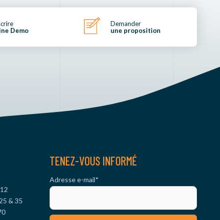
scrire
Demander
ine Demo
une proposition
TENEZ-VOUS INFORMÉ
Adresse e-mail
*
 12
25 & 35
70