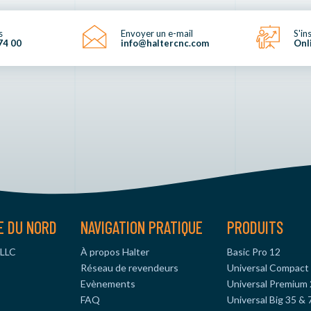
s
Envoyer un e-mail
S'in
74 00
info@haltercnc.com
Onl
E DU NORD
NAVIGATION PRATIQUE
PRODUITS
 LLC
À propos Halter
Basic Pro 12
Réseau de revendeurs
Universal Compact
Evènements
Universal Premium 
FAQ
Universal Big 35 & 