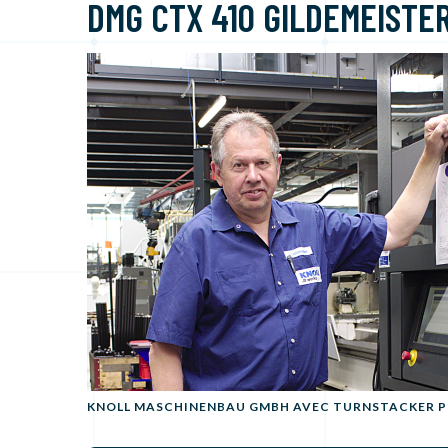
DMG CTX 410 GILDEMEISTE
KNOLL MASCHINENBAU GMBH AVEC TURNSTACKER P