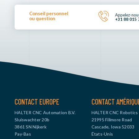
Conseil personnel
Appelez-nou
ou question
+31 88 015 
CONTACT EUROPE
CONTACT AMÉRIQU
HALTER CNC Automation B.V.
HALTER CNC Robotics
Sluiswachter 20b
21995 Fillmore Road
3861 SN Nijkerk
Cascade, Iowa 52033
Pay-Bas
États-Unis