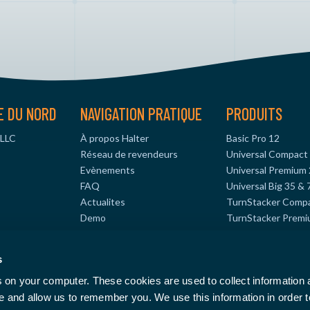
E DU NORD
NAVIGATION PRATIQUE
PRODUITS
 LLC
À propos Halter
Basic Pro 12
Réseau de revendeurs
Universal Compact
Evènements
Universal Premium 
FAQ
Universal Big 35 & 
Actualites
TurnStacker Comp
Demo
TurnStacker Premi
s.com
TurnStacker Big 35
MillStacker Compa
s
61908
MillStacker Premiu
s on your computer. These cookies are used to collect information
te and allow us to remember you. We use this information in order 