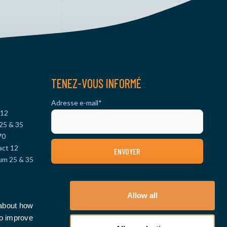
TENEZ-VOUS INFORMÉ
Adresse e-mail
*
 12
25 & 35
70
act 12
um 25 & 35
 & 70
SUIVEZ-NOUS SUR LES MÉDIAS SOCIAUX
ct 12
m 25 & 35
Allow all
 about how
to improve