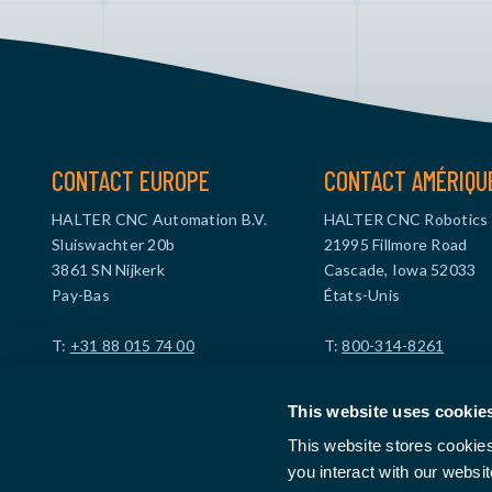
CONTACT EUROPE
CONTACT AMÉRIQU
HALTER CNC Automation B.V.
HALTER CNC Robotics
Sluiswachter 20b
21995 Fillmore Road
3861 SN Nijkerk
Cascade, Iowa 52033
Pay-Bas
États-Unis
T:
+31 88 015 74 00
T:
800-314-8261
info@haltercnc.com
info@haltercncrobotic
This website uses cookie
Numéro TVA : NL869021229B01
Numéro TVA : US4739
This website stores cookie
Numéro d'entreprise : 99512114
you interact with our websi