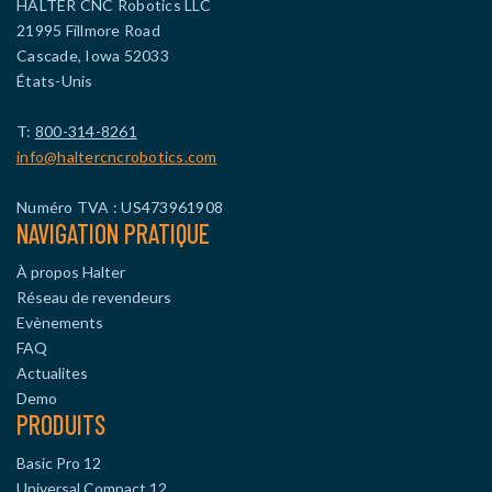
HALTER CNC Robotics LLC
21995 Fillmore Road
Cascade, Iowa 52033
États-Unis
T:
800-314-8261
info@haltercncrobotics.com
Numéro TVA : US473961908
NAVIGATION PRATIQUE
À propos Halter
Réseau de revendeurs
Evènements
FAQ
Actualites
Demo
PRODUITS
Basic Pro 12
Universal Compact 12