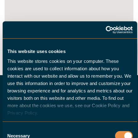
ROUTE
This website uses cookies
This website stores cookies on your computer. These
cookies are used to collect information about how you
interact with our website and allow us to remember you. We
use this information in order to improve and customize your
browsing experience and for analytics and metrics about our
visitors both on this website and other media. To find out
VOUS CHERCHEZ UN HALTER DISTRIBUTEUR ?
more about the cookies we use, see our Cookie Policy and
Privacy Policy.
Si vous êtes un distributeur de machines-
Consent
outils et que vous souhaitez offrir à vos
Necessary
Selection