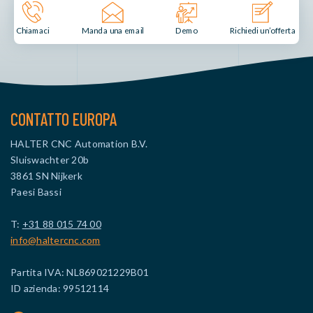
Manda una email
Demo
Chiamaci
Richiedi un’offerta
CONTATTO EUROPA
HALTER CNC Automation B.V.
Sluiswachter 20b
3861 SN Nijkerk
Paesi Bassi
T:
+31 88 015 74 00
info@haltercnc.com
Partita IVA: NL869021229B01
ID azienda: 99512114