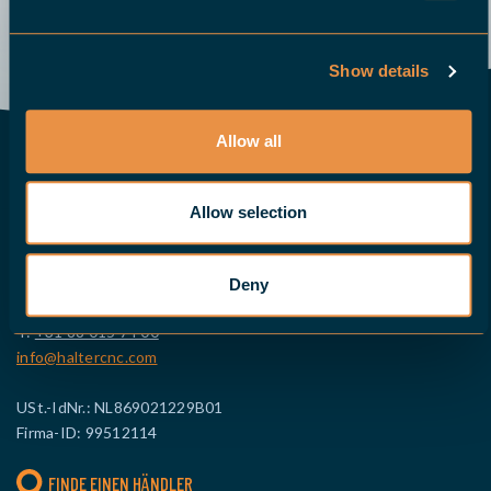
Senden Sie uns eine E-Mail
Demo
Rufen Sie uns an
Angebot anfordern
Show details
Allow all
KONTAKT EUROPA
HALTER CNC Automation B.V.
Allow selection
Sluiswachter 20b
3861 SN Nijkerk
Niederlande
Deny
T:
+31 88 015 74 00
info@haltercnc.com
USt.-IdNr.: NL869021229B01
Firma-ID: 99512114
FINDE EINEN HÄNDLER