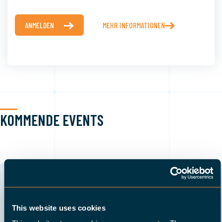
ANMELDEN
MEHR INFORMATIONEN
KOMMENDE EVENTS
HALTER Individueller Workshop
2 -31
Issum, Deutschland
JAN. DEZ.
Entdecken Sie die Einfachheit des HALTER
This website uses cookies
LoadAssistant bei einem auf Ihr