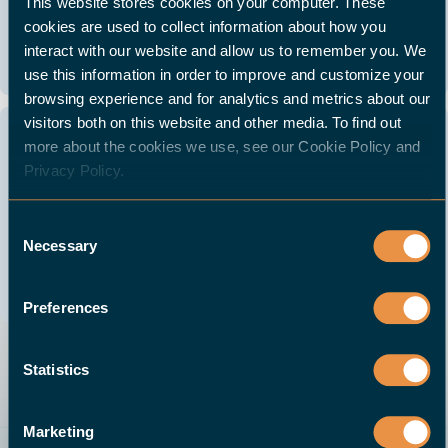
This website stores cookies on your computer. These
Unternehmen zugeschnittenen Workshop.
cookies are used to collect information about how you
Bitte lassen Sie uns wissen, ob Sie eine
interact with our website and allow us to remember you. We
Online-Demonstration bevorzugen. Wir ...
use this information in order to improve and customize your
browsing experience and for analytics and metrics about our
visitors both on this website and other media. To find out
AMB 2026, Halle 6, stand 6D70
15 -19
more about the cookies we use, see our Cookie Policy and
Stuttgart, Deutschland
Privacy Policy.
SEPT.
Wir freuen uns darauf, bei der AMB 2026
wieder dabei zu sein und zeigen Ihnen gerne
Consent
das Prinzip unserer Lösungen und prüfen
Necessary
Selection
gemeinsam mit Ihnen die Möglichkeiten zur
Automatisierung Ihrer ...
Preferences
Statistics
Marketing