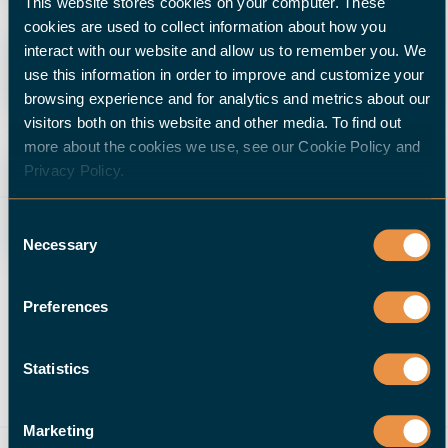
This website stores cookies on your computer. These
cookies are used to collect information about how you
interact with our website and allow us to remember you. We
WELCHE ERWEITERUNGEN SIND VERFÜGBAR?
use this information in order to improve and customize your
browsing experience and for analytics and metrics about our
visitors both on this website and other media. To find out
more about the cookies we use, see our Cookie Policy and
Privacy Policy.
WAS PASSIERT, WENN SICH MEINE
PRODUKTION VERÄNDERT?
Consent
Necessary
Selection
Preferences
SUPPORT & SERVICE
↑
Statistics
Marketing