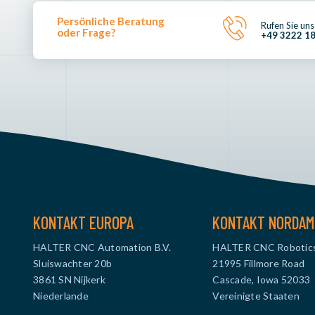
Persönliche Beratung
Rufen Sie uns
oder Frage?
+49 3222 1
KONTAKT EUROPA
KONTAKT NORDAM
HALTER CNC Automation B.V.
HALTER CNC Robotic
Sluiswachter 20b
21995 Fillmore Road
3861 SN Nijkerk
Cascade, Iowa 52033
Niederlande
Vereinigte Staaten