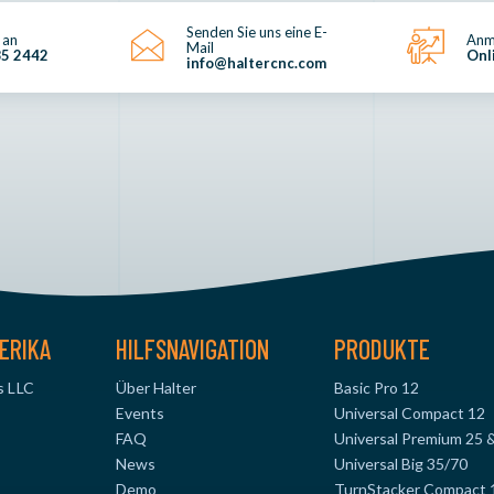
Senden Sie uns eine E-
 an
Anm
Mail
85 2442
Onl
info@haltercnc.com
ERIKA
HILFSNAVIGATION
PRODUKTE
s LLC
Über Halter
Basic Pro 12
Events
Universal Compact 12
FAQ
Universal Premium 25 
News
Universal Big 35/70
Demo
TurnStacker Compact 