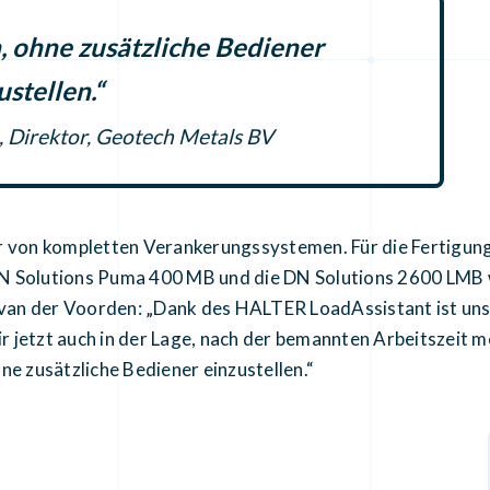
, ohne zusätzliche Bediener
ustellen.“
 Direktor, Geotech Metals BV
ler von kompletten Verankerungssystemen. Für die Fertig
 DN Solutions Puma 400 MB und die DN Solutions 2600 LM
an der Voorden: „Dank des HALTER LoadAssistant ist uns
wir jetzt auch in der Lage, nach der bemannten Arbeitszeit 
ne zusätzliche Bediener einzustellen.“