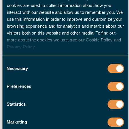
nieuwe werkstukken laadt en afgewerkte werkstukken
cookies are used to collect information about how you
verwijdert, kan een operator aan de achterzijde de
interact with our website and allow us to remember you. We
geproduceerde werkstukken uit de buffer halen en de
use this information in order to improve and customize your
cel parallel aan de productie met losse wekstukken
browsing experience and for analytics and metrics about our
visitors both on this website and other media. To find out
laden.
more about the cookies we use, see our Cookie Policy and
Privacy Policy.
"Een machine is geen machine"
"Ik was overtuigd door de eenvoudige, intuïtieve
Consent
bedienbaarheid van de robotcel en vooral door de
Necessary
Selection
roterende werkstukbuffer, die in feite een continue,
geautomatiseerde productie mogelijk maakt omdat je
Preferences
afgewerkte werkstukken kunt verwijderen en het
systeem kunt laden met nieuwe werkstukken terwijl de
Statistics
machine draait. Veel andere systemen hebben dat niet,"
zegt Daniel Graf, die een ander belangrijk argument
Marketing
voor zijn beslissing aanhaalt: "Bovendien biedt Halter