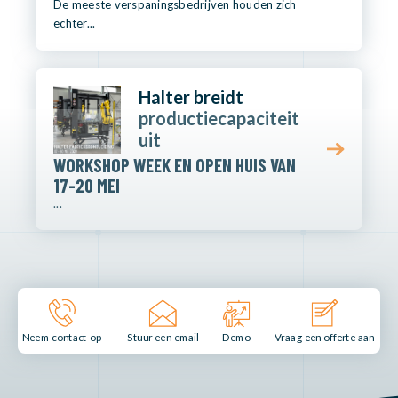
De meeste verspaningsbedrijven houden zich
echter...
Halter breidt
productiecapaciteit
uit
WORKSHOP WEEK EN OPEN HUIS VAN
17-20 MEI
...
Stuur een email
Demo
Neem contact op
Vraag een offerte aan