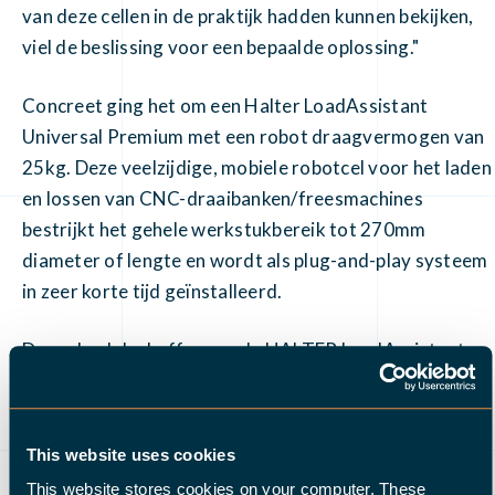
van deze cellen in de praktijk hadden kunnen bekijken,
viel de beslissing voor een bepaalde oplossing."
Concreet ging het om een Halter LoadAssistant
Universal Premium met een robot draagvermogen van
25kg. Deze veelzijdige, mobiele robotcel voor het laden
en lossen van CNC-draaibanken/freesmachines
bestrijkt het gehele werkstukbereik tot 270mm
diameter of lengte en wordt als plug-and-play systeem
in zeer korte tijd geïnstalleerd.
De onderdelenbuffer van de HALTER LoadAssistant
bestaat uit werkstukspecifieke houders (rasterplaten)
voor rechthoekige en ronde werkstukken en
stafmaterialen.
This website uses cookies
Terwijl de robot aan de voorzijde een machine met
This website stores cookies on your computer. These