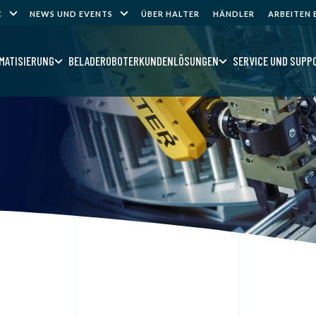
C
NEWS UND EVENTS
ÜBER HALTER
HÄNDLER
ARBEITEN 
MATISIERUNG
BELADEROBOTER
KUNDENLÖSUNGEN
SERVICE UND SUPP