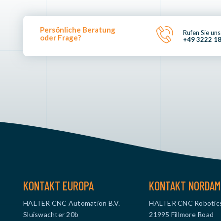
Persönliche Beratung
Rufen Sie uns
oder Frage?
+49 3222 1
KONTAKT EUROPA
KONTAKT NORDAM
HALTER CNC Automation B.V.
HALTER CNC Robotic
Sluiswachter 20b
21995 Fillmore Road