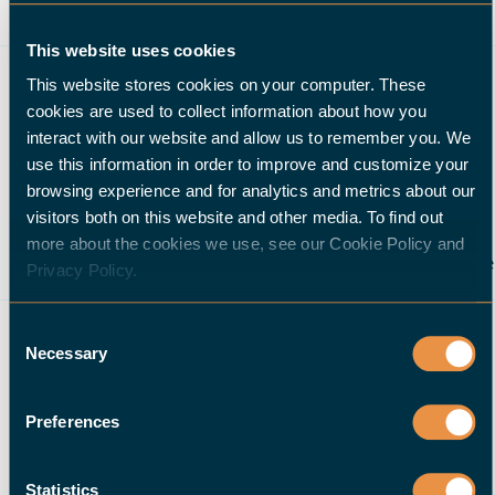
deux autres tours universels à DMG Mori, à nouveau un
CTX beta 800 4A avec deux tourelles et une contre-
This website uses cookies
broche, ainsi qu'un système CLX 350 plus petit. Les
This website stores cookies on your computer. These
deux machines devaient être automatisées dès le
cookies are used to collect information about how you
départ. Et là encore, la décision a été prise en faveur de
interact with our website and allow us to remember you. We
deux robots de chargement Universal Premium 20 de
use this information in order to improve and customize your
Halter CNC Automation. Euler Feinmechanik fabrique
browsing experience and for analytics and metrics about our
aujourd'hui une quinzaine de produits différents sur les
visitors both on this website and other media. To find out
deux grands tours CNC équipés de robots de
more about the cookies we use, see our Cookie Policy and
chargement, soit avec un usinage parallèle sur une seule
Privacy Policy.
face de deux composants, soit avec un usinage complet
sur les deux faces d'un composant. "Nous sommes
Consent
maintenant en mesure de répartir les commandes de
Necessary
Selection
manière très souple entre les deux machines en
fonction des besoins ou, dans une certaine mesure, de
Preferences
passer d'un système à l'autre. En outre, nous pouvons
produire sans personnel pendant une demi-garde en
moyenne, ce qui augmente encore la productivité et
Statistics