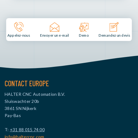
Envoyer un e-mail
Demo
Appelez-nous
Demandez un devis
CONTACT EUROPE
HALTER CNC Automation B.V.
Sluiswachter 20b
3861 SN Nijkerk
Pay-Bas
T:
+31 88 015 74 00
info@haltercnc.com