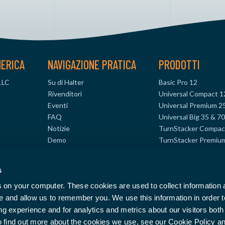
MERICA
NAVIGAZIONE PRATICA
PRODOTTI
LLC
Su di Halter
Basic Pro 12
Rivenditori
Universal Compact 1
Eventi
Universal Premium 2
FAQ
Universal Big 35 & 7
Notizie
TurnStacker Compac
Demo
TurnStacker Premiu
.com
TurnStacker Big 35 
MillStacker Compact
s
908
MillStacker Premium
s on your computer. These cookies are used to collect information
te and allow us to remember you. We use this information in order 
 experience and for analytics and metrics about our visitors both 
o find out more about the cookies we use, see our Cookie Policy a