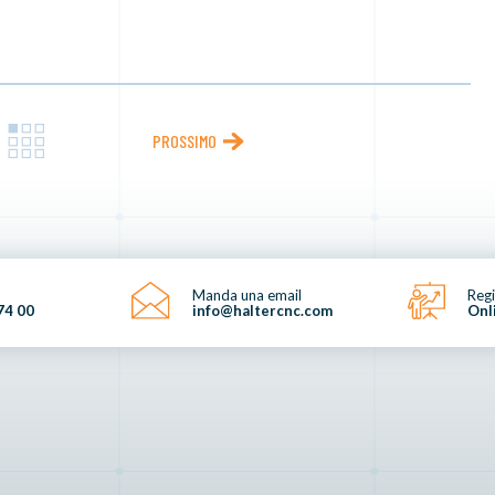
PROSSIMO
Manda una email
Regi
74 00
info@haltercnc.com
Onl