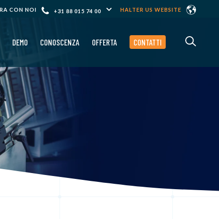
RA CON NOI
HALTER US WEBSITE
+31 88 015 74 00
DEMO
CONOSCENZA
OFFERTA
CONTATTI