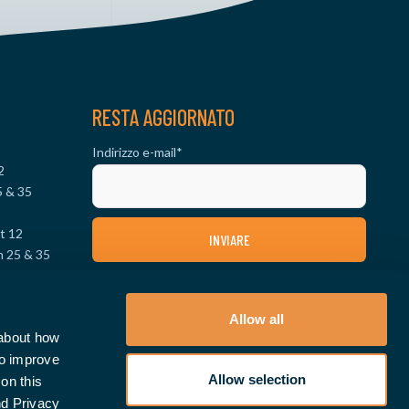
RESTA AGGIORNATO
Indirizzo e-mail
*
2
5 & 35
0
t 12
m 25 & 35
& 70
SEGUICI SUI SOCIAL MEDIA
 12
 25 & 35
Allow all
 about how
to improve
Allow selection
on this
nd Privacy