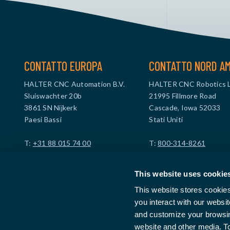
CONTATTO EUROPA
CONTATTO NORD A
HALTER CNC Automation B.V.
HALTER CNC Robotics 
Sluiswachter 20b
21995 Fillmore Road
3861 SN Nijkerk
Cascade, Iowa 52033
Paesi Bassi
Stati Uniti
T:
+31 88 015 74 00
T:
800-314-8261
info@haltercnc.com
info@haltercncrobotics
This website uses cookie
Partita IVA: NL869021229B01
Partita IVA: US473961
This website stores cookie
ID azienda: 99512114
you interact with our websi
and customize your browsing
website and other media. T