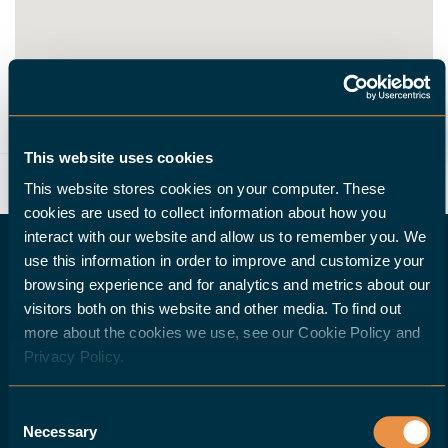
ROUTE
This website uses cookies
This website stores cookies on your computer. These
cookies are used to collect information about how you
interact with our website and allow us to remember you. We
use this information in order to improve and customize your
browsing experience and for analytics and metrics about our
visitors both on this website and other media. To find out
MÖCHTEN SIE HALTER-HÄNDLER WERDEN?
more about the cookies we use, see our Cookie Policy and
Privacy Policy.
Wenn Sie ein Werkzeugmaschinenhändler
sind und Ihren Kunden eine Roboterlösung
Consent
für ihre CNC-Maschinen anbieten möchten,
Necessary
Selection