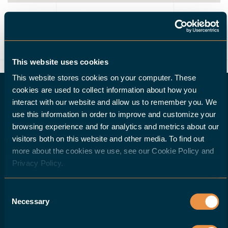
ROUTE
This website uses cookies
This website stores cookies on your computer. These
cookies are used to collect information about how you
interact with our website and allow us to remember you. We
use this information in order to improve and customize your
MÖCHTEN SIE HALTER-HÄNDLER WERDEN?
browsing experience and for analytics and metrics about our
visitors both on this website and other media. To find out
more about the cookies we use, see our Cookie Policy and
Wenn Sie ein Werkzeugmaschinenhändler
Privacy Policy.
sind und Ihren Kunden eine Roboterlösung
für ihre CNC-Maschinen anbieten möchten,
Consent
kontaktieren Sie uns bitte.
Necessary
Selection