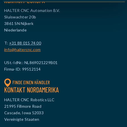
KONTAKT EUROPA
HALTER CNC Automation B.V.
Sluiswachter 20b
3861 SN Nijkerk
Niederlande
T:
+31 88 015 74 00
info@haltercnc.com
USt.-IdNr.: NL869021229B01
Firma-ID: 99512114
FINDE EINEN HÄNDLER
KONTAKT NORDAMERIKA
HALTER CNC Robotics LLC
21995 Fillmore Road
Cascade, Iowa 52033
Vereinigte Staaten