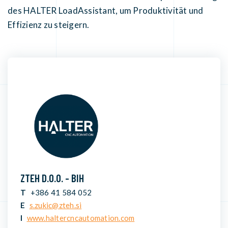
des HALTER LoadAssistant, um Produktivität und
Effizienz zu steigern.
ZTEH D.O.O. - BIH
T
+386 41 584 052
E
s.zukic@zteh.si
I
www.haltercncautomation.com