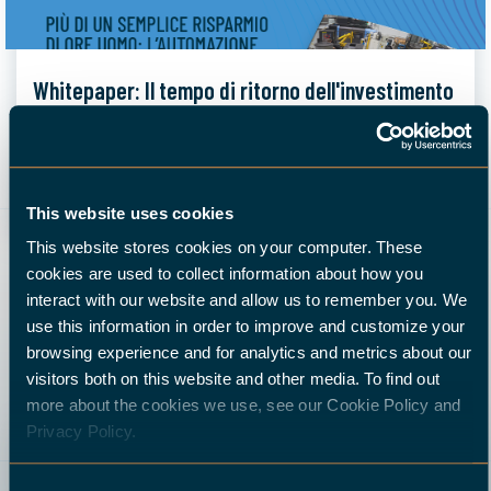
Whitepaper: Il tempo di ritorno dell'investimento
di una cella robotizzata
Più di un semplice risparmio di ore
18 maggio 2022
uomo: l'automazione delle macchine utensili CNC
riduce costi e ...
This website uses cookies
This website stores cookies on your computer. These
cookies are used to collect information about how you
interact with our website and allow us to remember you. We
use this information in order to improve and customize your
browsing experience and for analytics and metrics about our
visitors both on this website and other media. To find out
more about the cookies we use, see our Cookie Policy and
Privacy Policy.
Manda una email
Demo
Chiamaci
Richiedi un’offerta