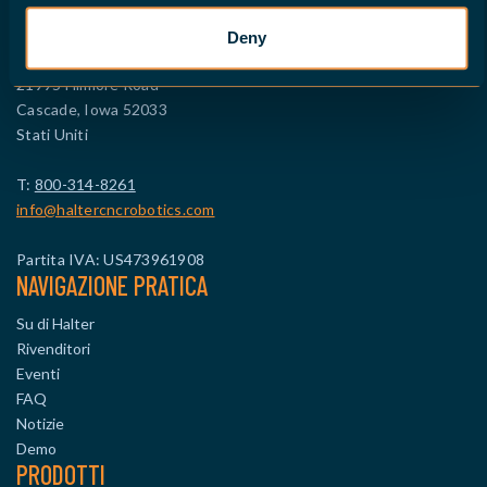
CONTATTO NORD AMERICA
Deny
HALTER CNC Robotics LLC
21995 Fillmore Road
Cascade, Iowa 52033
Stati Uniti
T:
800-314-8261
info@haltercncrobotics.com
Partita IVA: US473961908
NAVIGAZIONE PRATICA
Su di Halter
Rivenditori
Eventi
FAQ
Notizie
Demo
PRODOTTI