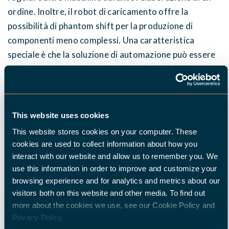
ordine. Inoltre, il robot di caricamento offre la
possibilità di phantom shift per la produzione di
componenti meno complessi. Una caratteristica
speciale è che la soluzione di automazione può essere
utilizzata anche per la produzione di pezzi di alta
precisione, ad esempio flange per cuscinetti, che
hanno tolleranze molto strette, tra 10 e 20 μm per le
sedi dei cuscinetti. A tale scopo è stato montato sul
This website uses cookies
HALTER LoadAssistant un piccolo nastro
This website stores cookies on your computer. These
trasportatore con una tazza di misurazione e il
cookies are used to collect information about how you
software del robot di carico è stato adattato. Una
interact with our website and allow us to remember you. We
flangia del cuscinetto finita non viene restituita al
use this information in order to improve and customize your
browsing experience and for analytics and metrics about our
tampone dal robot, ma viene posizionata sul nastro e
visitors both on this website and other media. To find out
gettata fuori dal sistema per il controllo qualità.
more about the cookies we use, see our Cookie Policy and
Anche altri prodotti, come i pignoni fusi, lasciano il
Privacy Policy.
sistema in questo modo per un'ulteriore lavorazione