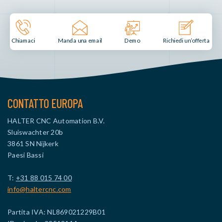
Manda una email
Demo
Chiamaci
Richiedi un’offerta
CONTATTO EUROPA
HALTER CNC Automation B.V.
Sluiswachter 20b
3861 SN Nijkerk
Paesi Bassi
T:
+31 88 015 74 00
info@haltercnc.com
Partita IVA: NL869021229B01