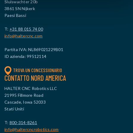
Sluiswachter 20b
3861 SN Nijkerk
Paesi Bassi
T:
+31 88 015 74 00
info@haltercnc.com
Partita IVA: NL869021229B01
ID azienda: 99512114
TROVA UN CONCESSIONARIO
CONTATTO NORD AMERICA
HALTER CNC Robotics LLC
21995 Fillmore Road
Cascade, Iowa 52033
Stati Uniti
T:
800-314-8261
info@haltercncrobotics.com