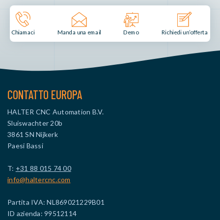
Manda una email
Demo
Chiamaci
Richiedi un’offerta
CONTATTO EUROPA
HALTER CNC Automation B.V.
Sluiswachter 20b
3861 SN Nijkerk
Paesi Bassi
T:
+31 88 015 74 00
info@haltercnc.com
Partita IVA: NL869021229B01
ID azienda: 99512114