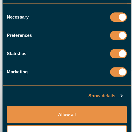
Consent
Necessary
Selection
JEVA Metaalbewerking B.V.
Specializzata nel taglio, nella molatura, nella
Preferences
saldatura e nella fresatura con macchine CNC
20 dipendenti
Statistics
Lopik
Paesi Bassi
Marketing
Show details
RICHIEDI UNA DEMO ONLINE
Allow all