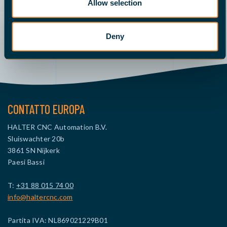
Allow selection
Deny
Manda una email
Demo
Chiamaci
Richiedi un’offerta
CONTATTO EUROPA
HALTER CNC Automation B.V.
Sluiswachter 20b
3861 SN Nijkerk
Paesi Bassi
T:
+31 88 015 74 00
info@haltercnc.com
Partita IVA: NL869021229B01