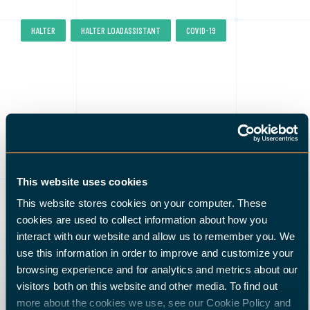
,
,
HALTER
HALTER LOADASSISTANT
COVID-19
26 GIUGNO 2020
This website uses cookies
COVID-19 : Le sfide
dell'industria manifatturiera
This website stores cookies on your computer. These
cookies are used to collect information about how you
interact with our website and allow us to remember you. We
use this information in order to improve and customize your
LEGGI DI PIÙ
browsing experience and for analytics and metrics about our
visitors both on this website and other media. To find out
more about the cookies we use, see our Cookie Policy and