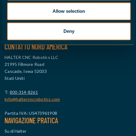
info@haltercnc.com
Allow selection
Partita IVA: NL869021229B01
ID azienda: 99512114
Deny
TROVA UN CONCESSIONARIO
CONTATTO NORD AMERICA
HALTER CNC Robotics LLC
21995 Fillmore Road
Cascade, Iowa 52033
Stati Uniti
T:
800-314-8261
info@haltercncrobotics.com
Partita IVA: US473961908
NAVIGAZIONE PRATICA
Su di Halter