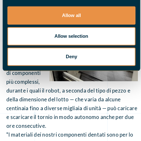
generalmente poco tempo.
Allow all
Si lavora su due
turni
Allow selection
I turni diurni
sono dedicati
principalmente
Deny
alla produzione
di componenti
più complessi,
durante i quali il robot, a seconda del tipo di pezzo e
della dimensione del lotto — che varia da alcune
centinaia fino a diverse migliaia di unità — può caricare
e scaricare il tornio in modo autonomo anche per due
ore consecutive.
"I materiali dei nostri componenti dentati sono per lo