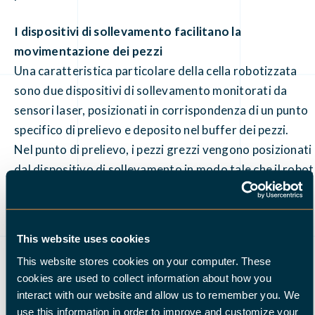
I dispositivi di sollevamento facilitano la
movimentazione dei pezzi
Una caratteristica particolare della cella robotizzata
sono due dispositivi di sollevamento monitorati da
sensori laser, posizionati in corrispondenza di un punto
specifico di prelievo e deposito nel buffer dei pezzi.
Nel punto di prelievo, i pezzi grezzi vengono posizionati
dal dispositivo di sollevamento in modo tale che il robot
possa afferrare il primo pezzo in cima con la sua pinza.
Per il deposito dei pezzi lavorati nella relativa stazione
di impilamento, il dispositivo di sollevamento abbassa
This website uses cookies
progressivamente i pezzi finiti, fino a quando la
This website stores cookies on your computer. These
stazione è completamente riempita.
cookies are used to collect information about how you
interact with our website and allow us to remember you. We
Per la movimentazione dei pezzi, il robot utilizza una
use this information in order to improve and customize your