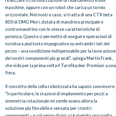
realizzare o con una stazione di ribaltamento e due
macchine, oppure con un robot che carica un tornio
orizzontale. Nel nostro caso, si tratta di una CTX beta
800 di DMG Mori, dotata di mandrino principale e
contromandrino con le stesse caratteristiche di
potenza. Questo ci permette di eseguire operazioni di
tornitura piuttosto impegnative su entrambi i lati del
pezzo – una condizione indispensabile per la lavorazione
dei nostri componenti più grandi", spiega Martin Frank,
che vide per la prima volta il TurnStacker Premium a una
fiera.
Il concetto della cella robotizzata ha saputo convincere.
"In particolare, le stazioni di impilamento per pezzi a
simmetria rotazionale mi sembravano allora la
soluzione più flessibile e sensata per i nostri
componenti – e col senno di poi, si è rivelata una scelta