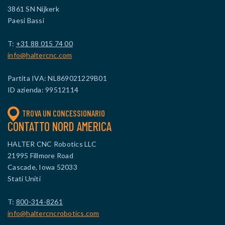
3861 SN Nijkerk
Paesi Bassi
T:
+31 88 015 74 00
info@haltercnc.com
Partita IVA: NL869021229B01
ID azienda: 99512114
TROVA UN CONCESSIONARIO
CONTATTO NORD AMERICA
HALTER CNC Robotics LLC
21995 Fillmore Road
Cascade, Iowa 52033
Stati Uniti
T:
800-314-8261
info@haltercncrobotics.com