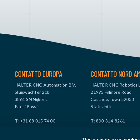
CONTATTO EUROPA
CONTATTO NORD A
HALTER CNC Automation B.V.
HALTER CNC Robotics 
Sluiswachter 20b
21995 Fillmore Road
3861 SN Nijkerk
Cascade, Iowa 52033
Paesi Bassi
Stati Uniti
T:
+31 88 015 74 00
T:
800-314-8261
info@haltercnc.com
info@haltercncrobotics
This website uses cookie