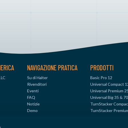
MERICA
NAVIGAZIONE PRATICA
PRODOTTI
LLC
Su di Halter
Basic Pro 12
Rivenditori
Universal Compact 1
Eventi
Universal Premium 2
FAQ
Universal Big 35 & 7
Notizie
TurnStacker Compac
Demo
TurnStacker Premiu
.com
TurnStacker Big 35 
MillStacker Compact
s