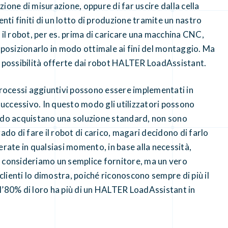
ione di misurazione, oppure di far uscire dalla cella
i finiti di un lotto di produzione tramite un nastro
 il robot, per es. prima di caricare una macchina CNC,
 posizionarlo in modo ottimale ai fini del montaggio. Ma
i possibilità offerte dai robot HALTER LoadAssistant.
processi aggiuntivi possono essere implementati in
ccessivo. In questo modo gli utilizzatori possono
ndo acquistano una soluzione standard, non sono
ado di fare il robot di carico, magari decidono di farlo
rate in qualsiasi momento, in base alla necessità,
ci consideriamo un semplice fornitore, ma un vero
clienti lo dimostra, poiché riconoscono sempre di più il
e l’80% di loro ha più di un HALTER LoadAssistant in