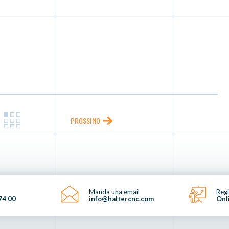
PROSSIMO
Manda una email
Regi
74 00
info@haltercnc.com
Onl