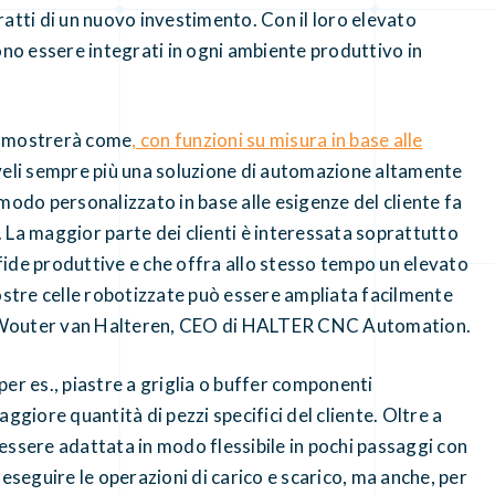
tratti di un nuovo investimento. Con il loro elevato
ono essere integrati in ogni ambiente produttivo in
 mostrerà come
, con funzioni su misura in base alle
veli sempre più una soluzione di automazione altamente
n modo personalizzato in base alle esigenze del cliente fa
 La maggior parte dei clienti è interessata soprattutto
sfide produttive e che offra allo stesso tempo un elevato
 nostre celle robotizzate può essere ampliata facilmente
ara Wouter van Halteren, CEO di HALTER CNC Automation.
er es., piastre a griglia o buffer componenti
ggiore quantità di pezzi specifici del cliente. Oltre a
essere adattata in modo flessibile in pochi passaggi con
eguire le operazioni di carico e scarico, ma anche, per