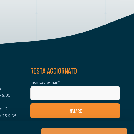
RESTA AGGIORNATO
Indirizzo e-mail
*
2
5 & 35
0
t 12
m 25 & 35
& 70
SEGUICI SUI SOCIAL MEDIA
 12