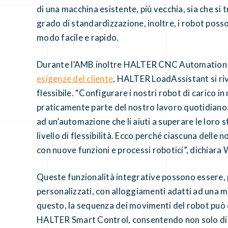
di una macchina esistente, più vecchia, sia che si 
grado di standardizzazione, inoltre, i robot poss
modo facile e rapido.
Durante l’AMB inoltre HALTER CNC Automation
esigenze del cliente
, HALTER LoadAssistant si ri
flessibile. “Configurare i nostri robot di carico i
praticamente parte del nostro lavoro quotidiano.
ad un’automazione che li aiuti a superare le loro 
livello di flessibilità. Ecco perché ciascuna delle
con nuove funzioni e processi robotici”, dichi
Queste funzionalità integrative possono essere, p
personalizzati, con alloggiamenti adatti ad una ma
questo, la sequenza dei movimenti del robot può 
HALTER Smart Control, consentendo non solo di es